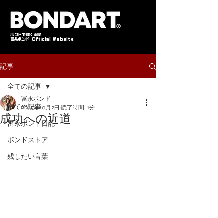
​ボンドで描く画家
冨永ボンド Official Website
記事
全ての記事
冨永ボンド
全ての記事
2015年10月2日
読了時間: 1分
成功への近道
冨永ボンド日記
ボンドストア
残したい言葉