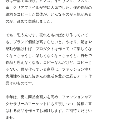
数は全部で10種類。ピアス、イヤリング、マスク、
傘、クリアファイルが特に人気でした。僕の作品の
絵柄をコピーした媒体が、どんなものが人気がある
のか、改めて実感しました。
でも、思うんです。売れるものばかり作っていて
も、ブランド価値は高まらないと。やはり、驚きや
感動が無ければ、プロダクトは作っていて楽しくな
くなっちゃうし、楽しくなくなっちゃうと、自分で
作品と思えなくなる。コピーなんだけど、コピーじ
ゃない。僕が作っている商品は、ファッション性と
実用性を兼ねた皆さんの生活を豊かに彩るアート作
品そのものです。
来年は、更に商品企画力を高め、ファッションやア
クセサリーのマーケットにも注視しつつ、皆様に喜
ばれる商品を作ってお届けします。ご期待ください
ませ。