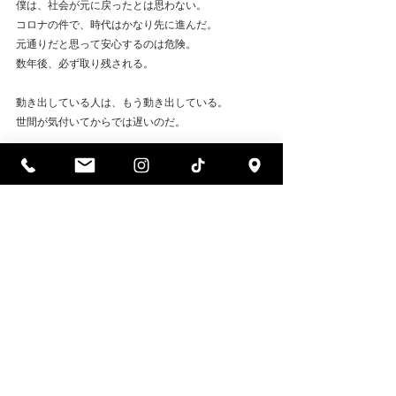
僕は、社会が元に戻ったとは思わない。
コロナの件で、時代はかなり先に進んだ。
元通りだと思って安心するのは危険。
数年後、必ず取り残される。
動き出している人は、もう動き出している。
世間が気付いてからでは遅いのだ。
最後に。
ファンの皆様へ
僕はこれまで、時代に寄り添うスタイルで活動して
きて、そのスタイルはこれからも変わりません。し
かし、僕が一番大切にしなければならない人たち
は、今いるファンの皆様です。それは絶対に変わる