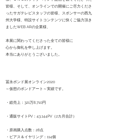
皆様、そして、オンラインでの開催にご尽力くださ
ったサガテレビスタッフの皆様、スポンサーの西九
州大学様、特設サイトコンテンツに快くご協力頂き
ましたWEB ARの企業様、
本展に関わってくださった全ての皆様に
心から御礼を申し上げます。
本当にありがとうございました。
冨永ボンド展オンライン2020
～仮想のボンドアート～実績です。
・総売上：321万8,710円
・通販サイトPV：43,144PV（2カ月合計）
・原画購入点数：28点
・ピアス＆イヤリング：114個