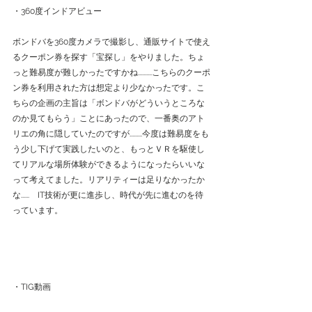
・360度インドアビュー
ボンドバを360度カメラで撮影し、通販サイトで使え
るクーポン券を探す「宝探し」をやりました。ちょ
っと難易度が難しかったですかね..........こちらのクーポ
ン券を利用された方は想定より少なかったです。こ
ちらの企画の主旨は「ボンドバがどういうところな
のか見てもらう」ことにあったので、一番奥のアト
リエの角に隠していたのですが.........今度は難易度をも
う少し下げて実践したいのと、もっとＶＲを駆使し
てリアルな場所体験ができるようになったらいいな
って考えてました。リアリティーは足りなかったか
な......　IT技術が更に進歩し、時代が先に進むのを待
っています。
・TIG動画