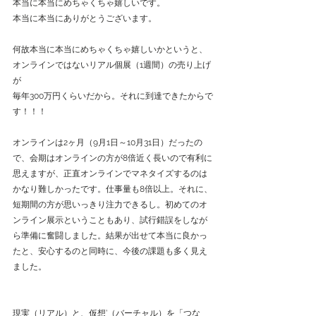
本当に本当にめちゃくちゃ嬉しいです。
本当に本当にありがとうございます。
何故本当に本当にめちゃくちゃ嬉しいかというと、
オンラインではないリアル個展（1週間）の売り上げ
が
毎年300万円くらいだから。それに到達できたからで
す！！！
オンラインは2ヶ月（9月1日～10月31日）だったの
で、会期はオンラインの方が8倍近く長いので有利に
思えますが、正直オンラインでマネタイズするのは
かなり難しかったです。仕事量も8倍以上。それに、
短期間の方が思いっきり注力できるし。初めてのオ
ンライン展示ということもあり、試行錯誤をしなが
ら準備に奮闘しました。結果が出せて本当に良かっ
たと、安心するのと同時に、今後の課題も多く見え
ました。
現実（リアル）と、仮想’（バーチャル）を「つな